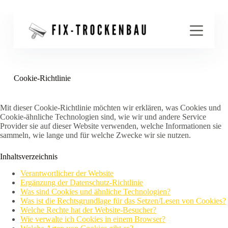
Z
u
m
I
n
h
a
l
Cookie-Richtlinie
t
s
p
Mit dieser Cookie-Richtlinie möchten wir erklären, was Cookies und
r
Cookie-ähnliche Technologien sind, wie wir und andere Service
i
Provider sie auf dieser Website verwenden, welche Informationen sie
n
sammeln, wie lange und für welche Zwecke wir sie nutzen.
g
e
n
Inhaltsverzeichnis
Verantwortlicher der Website
Ergänzung der Datenschutz-Richtlinie
Was sind Cookies und ähnliche Technologien?
Was ist die Rechtsgrundlage für das Setzen/Lesen von Cookies?
Welche Rechte hat der Website-Besucher?
Wie verwalte ich Cookies in einem Browser?