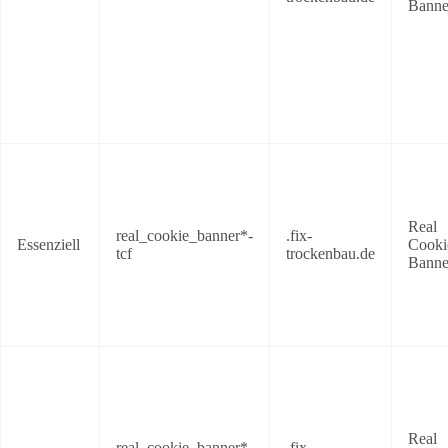
Banne
Real
real_cookie_banner*-
.fix-
Essenziell
Cooki
tcf
trockenbau.de
Banne
Real
real_cookie_banner*-
.fix-